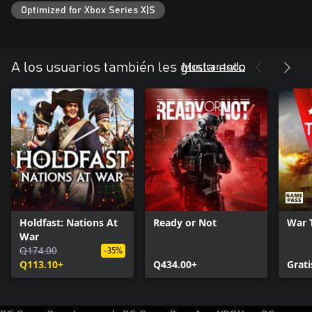
Optimized for Xbox Series X|S
Mostrar todo
A los usuarios también les gusta esto
Holdfast: Nations At
Ready or Not
War 
War
Q174.00
-35%
Q113.10+
Q434.00+
Grati