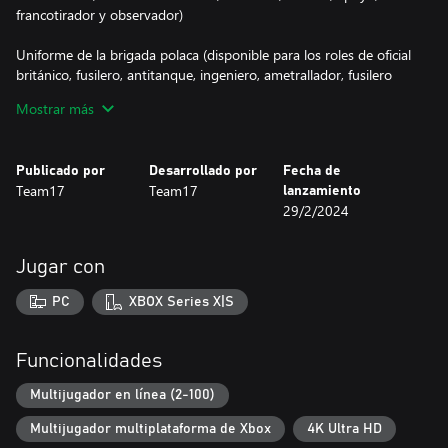
francotirador y observador)
Uniforme de la brigada polaca (disponible para los roles de oficial
británico, fusilero, antitanque, ingeniero, ametrallador, fusilero
automático, de asalto, médico, apoyo, francotirador y
Mostrar más
observador)
Boina de la brigada paracaidista polaca (disponible para los roles
Publicado por
Desarrollado por
Fecha de
de oficial británico, fusilero, antitanque, ingeniero, ametrallador,
Team17
Team17
lanzamiento
fusilero automático, de asalto, médico, apoyo, francotirador y
29/2/2024
observador)
Casco de las tropas aerotransportadas (disponible para los roles
Jugar con
de oficial británico, fusilero, antitanque, ingeniero, ametrallador,
fusilero automático, de asalto, médico, apoyo, francotirador y
PC
XBOX Series X|S
observador)
Funcionalidades
Multijugador en línea (2-100)
Multijugador multiplataforma de Xbox
4K Ultra HD