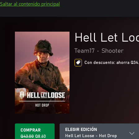
Saltar al contenido principal
Hell Let Lo
Team17
•
Shooter
Con descuento: ahorra Q34.4
ELEGIR EDICIÓN
COMPRAR
Hell Let Loose - Hot Drop
Q43.00
Q8.60