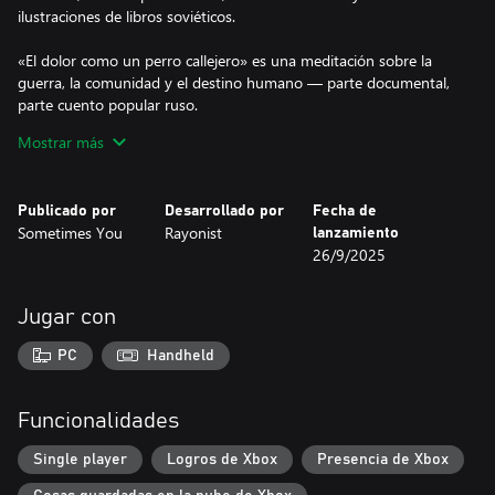
ilustraciones de libros soviéticos.
«El dolor como un perro callejero» es una meditación sobre la
guerra, la comunidad y el destino humano — parte documental,
parte cuento popular ruso.
Mostrar más
Características:
- Novela visual con elementos de aventura.
- Historia conmovedora basada en recuerdos y cuentos
Publicado por
Desarrollado por
Fecha de
folclóricos rusos.
Sometimes You
Rayonist
lanzamiento
- Gráficos 2D originales del autor.
26/9/2025
- Banda sonora inquietante y poco convencional.
- Diálogos auténticos y profundos.
- Duración: 60–80 minutos.
Jugar con
- Un pueblo habitado por personajes pintorescos.
PC
Handheld
Funcionalidades
Single player
Logros de Xbox
Presencia de Xbox