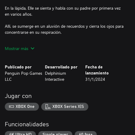
En la lápida, Elle se sienta y habla con su padre por primera vez
en varios años.
Allí, se sumerge en un aluvión de recuerdos y cierra los ojos para
concentrarse en su respiración.
La luz del día va desapareciendo, pero antes de que Elle se
Mostrar más
marche, aparece una desconocida.
Cuando Elle y Lucia se encuentran la víspera de Halloween,
Publicado por
Desarrollado por
Fecha de
colisionan dos mundos en duelo...
Penguin Pop Games
Delphinium
lanzamiento
LLC
Interactive
31/1/2024
Graveyard Girls es una novela visual ambientada en Halloween
sobre las complicaciones del duelo y la superación de dificultades.
Jugar con
Recoge los “garabatos” de Elle para descubrir sus luchas, entabla
amistad con una chica misteriosa y habla sobre la muerte y la
XBOX One
XBOX Series X|S
pérdida.
Funcionalidades
4K Ultra HD
Single player
60 fps+