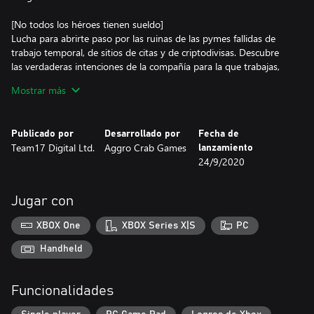
[No todos los héroes tienen sueldo]
Lucha para abrirte paso por las ruinas de las pymes fallidas de
trabajo temporal, de sitios de citas y de criptodivisas. Descubre
las verdaderas intenciones de la compañía para la que trabajas,
una startup de bebidas carbonatadas conocida como Fizzle, y su
Mostrar más
empresa matriz, un fabricante de paquetes por suscripción con
un ejército de útiles drones de transporte. ¡Entabla amistad con
tus compañeros de trabajo! ¡Contrata a un trasgo autónomo!
Publicado por
Desarrollado por
Fecha de
¡Sal con un limo! ¡Invierte en criptodivisas! ¡Quema un vehículo
Team17 Digital Ltd.
Aggro Crab Games
lanzamiento
compartido!
24/9/2020
[Lucha con flexibilidad]
En las mazmorras de Going Under, casi todo se puede usar como
Jugar con
arma: portátiles, escobas e incluso almohadas. También puedes
encontrar armas convencionales, pero se pueden romper en
XBOX One
XBOX Series X|S
PC
cualquier momento si no tienes cuidado. Deberás jugar con
cautela y elegir el arma correcta para cada situación si quieres
Handheld
sobrevivir a tu pasantía.
Funcionalidades
[Jefes horribles]
Y tú que creías que tu jefe era un monstruo. En las profundidades