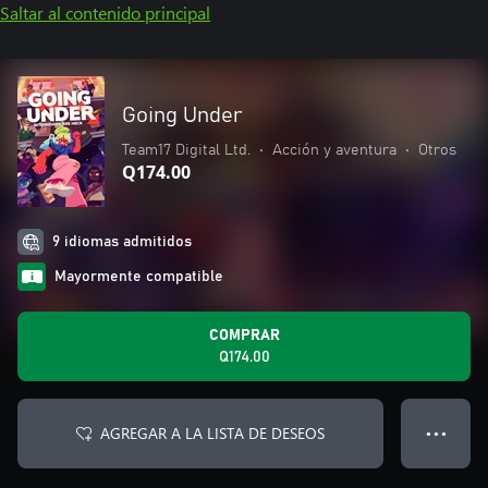
Saltar al contenido principal
Going Under
Team17 Digital Ltd.
•
Acción y aventura
•
Otros
Q174.00
9 idiomas admitidos
Mayormente compatible
COMPRAR
Q174.00
AGREGAR A LA LISTA DE DESEOS
● ● ●