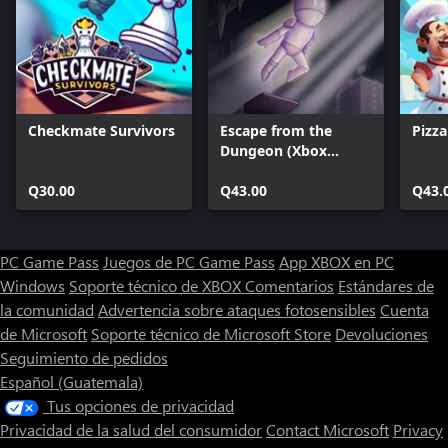
Checkmate Survivors
Escape from the
Pizz
Dungeon (Xbox
Series)
Q30.00
Q43.00
Q43.
PC Game Pass
Juegos de PC Game Pass
App XBOX en PC
Windows
Soporte técnico de XBOX
Comentarios
Estándares de
la comunidad
Advertencia sobre ataques fotosensibles
Cuenta
de Microsoft
Soporte técnico de Microsoft Store
Devoluciones
Seguimiento de pedidos
Español (Guatemala)
Tus opciones de privacidad
Privacidad de la salud del consumidor
Contact Microsoft
Privacy