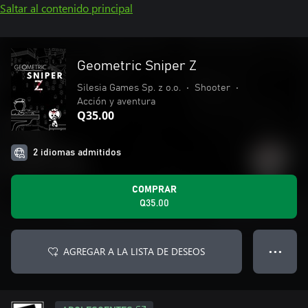
Saltar al contenido principal
Geometric Sniper Z
Silesia Games Sp. z o.o.
•
Shooter
•
Acción y aventura
Q35.00
2 idiomas admitidos
COMPRAR
Q35.00
AGREGAR A LA LISTA DE DESEOS
● ● ●