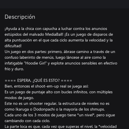
Descripción
¡Ayuda a la chica con capucha a luchar contra los anuncios
estúpidos del malvado MediaBall! ¡Es un juego de disparos de
alta puntuación en el que cada ciclo aumenta la velocidad y la
dificultad!
Un juego en dos partes: primero, ábrase camino a través de un
confuso laberinto de menús, luego láncese al aire como la
infatigable "Hoodie Girl" y explote anuncios sensibles en efectivo
frío y duro.
==== ESPERA, ¿QUÉ ES ESTO? ====
Bien, entonces el shoot-em-up real se juega así:
Es un juego de puntaje alto con bucles infinitos, con múltiples
modos de juego.
Este no es un shooter regular, la estructura de niveles no es
como Ikaruga o Dodonpachi o la mayoría de los shmups.
Cada uno de los 3 modos de juego tiene *un nivel*, pero sigue
cambiando con cada ciclo.
La parte loca es que, cada vez que superas el nivel, la *velocidad