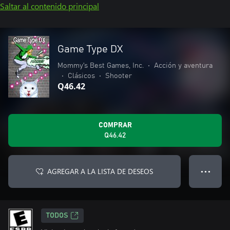
Saltar al contenido principal
Game Type DX
Mommy's Best Games, Inc.
•
Acción y aventura
•
Clásicos
•
Shooter
Q46.42
COMPRAR
Q46.42
AGREGAR A LA LISTA DE DESEOS
● ● ●
TODOS