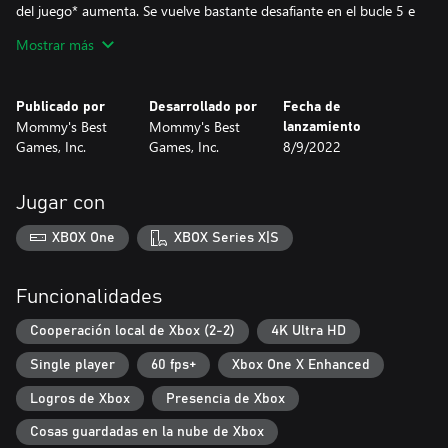
del juego* aumenta. Se vuelve bastante desafiante en el bucle 5 e
increíblemente difícil en el bucle 8.
Mostrar más
Para ayudar, hay un potenciador llamado 'Time Pulse', en
cantidad limitada. Ralentiza el tiempo temporalmente, y si
Publicado por
Desarrollado por
Fecha de
disparas balas enemigas durante este tiempo, las transformas en
Mommy's Best
Mommy's Best
lanzamiento
efectivo. ¡Y por cada tantas balas que destruyas de esta manera,
Games, Inc.
Games, Inc.
8/9/2022
obtendrás un nuevo Time Pulse! Es bueno sacarte de un apuro, y
luego se pone difícil.
Una vez que comprenda el flujo de los bucles, sabrá cuándo es el
Jugar con
mejor momento para gastar su Time Pulse y comenzará a
descubrir cómo encadenarlos, ganar más y llegar más lejos.
XBOX One
XBOX Series X|S
El modo de juego "Sorpresa" es como un "pícaro" en el que el
diseño del nivel cambia cada vez que juegas. Este modo también
Funcionalidades
tiene muchos potenciadores disponibles, por lo que es
emocionante seguir intentándolo.
Cooperación local de Xbox (2-2)
4K Ultra HD
Single player
60 fps+
Xbox One X Enhanced
Logros de Xbox
Presencia de Xbox
Cosas guardadas en la nube de Xbox