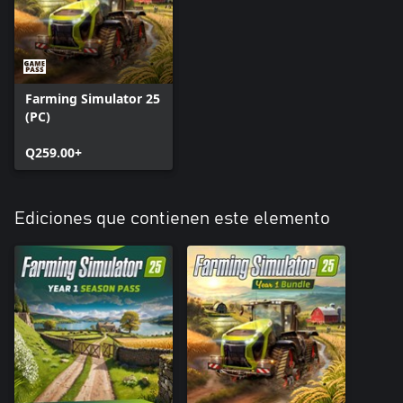
* Versatile - 976
* Versatile - DeltaTrack
* Versatile - MFWD
* Versatile - Nemesis
* Versatile - V7
Farming Simulator 25
(PC)
Q259.00+
Ediciones que contienen este elemento