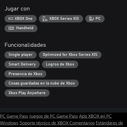
Jugar con
XBOX One
XBOX Series X|S
PC
Handheld
Funcionalidades
Single player
Optimized for Xbox Series X|S
Smart Delivery
Logros de Xbox
Presencia de Xbox
Cosas guardadas en la nube de Xbox
Xbox Play Anywhere
PC Game Pass
Juegos de PC Game Pass
App XBOX en PC
Windows
Soporte técnico de XBOX
Comentarios
Estándares de