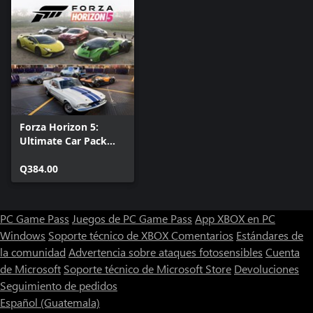
Forza Horizon 5:
Ultimate Car Pack
Collection
Q384.00
PC Game Pass
Juegos de PC Game Pass
App XBOX en PC
Windows
Soporte técnico de XBOX
Comentarios
Estándares de
la comunidad
Advertencia sobre ataques fotosensibles
Cuenta
de Microsoft
Soporte técnico de Microsoft Store
Devoluciones
Seguimiento de pedidos
Español (Guatemala)