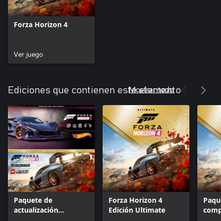
Forza Horizon 4
Ver juego
Mostrar todo
Ediciones que contienen este elemento
Paquete de
Forza Horizon 4
Paqu
actualización
Edición Ultimate
comp
Premium de Forza
Ulti