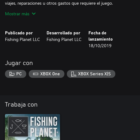
viajes, reparaciones u otros gastos que requiere el juego.
Mostrar más
CEBOS Y SEÑUELOS
* Araña de Silicona 10 cm
* Jig Craneal 42 g, # 6/0
Publicado por
Desarrollado por
Fecha de
* Anzuelos: Garra del Halcón; Garra de Accipitrinae; Garra de
Fishing Planet LLC
Fishing Planet LLC
lanzamiento
Águila
18/10/2019
* Cebis: Ratones muertos; Ojo de animal; Pececillos pútridos;
Rana; Larva de mosquito; Gusanos; Pan Agrio; Queso Mohoso;
Saltamontes Seca; Bombones
Jugar con
PC
XBOX One
XBOX Series X|S
Trabaja con