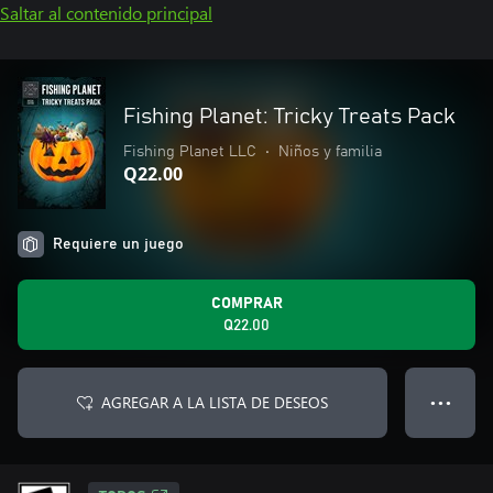
Saltar al contenido principal
Fishing Planet: Tricky Treats Pack
Fishing Planet LLC
•
Niños y familia
Q22.00
Requiere un juego
COMPRAR
Q22.00
AGREGAR A LA LISTA DE DESEOS
● ● ●