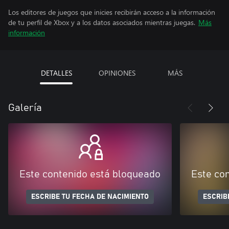
Los editores de juegos que inicies recibirán acceso a la información
de tu perfil de Xbox y a los datos asociados mientras juegas.
Más
información
DETALLES
OPINIONES
MÁS
Galería
Este contenido está bloqueado
Este co
ESCRIBE TU FECHA DE NACIMIENTO
ESCRIB