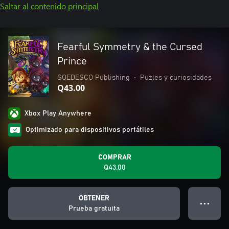
Saltar al contenido principal
Fearful Symmetry & the Cursed
Prince
SOEDESCO Publishing
•
Puzles y curiosidades
Q43.00
Xbox Play Anywhere
Optimizado para dispositivos portátiles
COMPRAR
Q43.00
OBTENER
● ● ●
Prueba gratuita