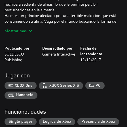
hechicera sedienta de almas, lo que le permite percibir
perturbaciones en la simetría.
Haim es un príncipe afectado por una terrible maldición que está
consumiendo su alma. Vaga por el mundo buscando la forma de
romper la maldición. Su misión le ha llevado hasta el rastro de los
Mostrar más
legendarios Pergaminos de Simetría que, según los rumores,
tienen el poder para revertir el proceso.
Publicado por
Desarrollado por
Fecha de
¡Cada personaje ofrece formas diferentes de superar puzles en el
SOEDESCO
Gamera Interactive
lanzamiento
juego, haciendo así todos los niveles distintos dependiendo del
Publishing
12/12/2017
personaje que elijas!
Jugar con
XBOX One
XBOX Series X|S
PC
Handheld
Funcionalidades
Single player
Logros de Xbox
Presencia de Xbox