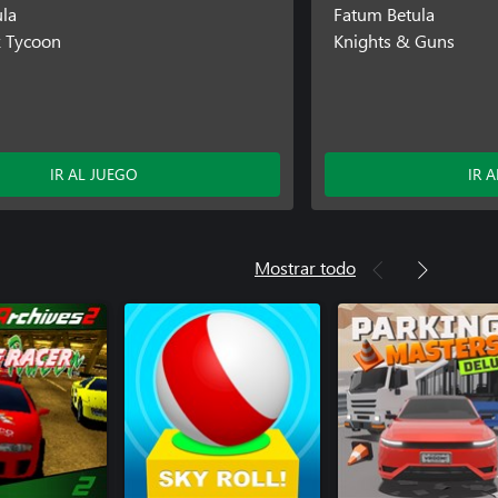
la
Fatum Betula
k Tycoon
Knights & Guns
IR AL JUEGO
IR 
Mostrar todo