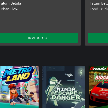
Fatum Betula
Fatum Betu
Urban Flow
Food Truc
IR AL JUEGO