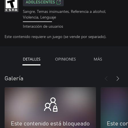
ADOLESCENTES
Sangre, Temas insinuantes, Referencia a alcohol,
Violencia, Lenguaje
Interacción de usuarios
Este contenido requiere un juego (se vende por separado).
DETALLES
OPINIONES
MÁS
Galería
Este contenido está bloqueado
Este co