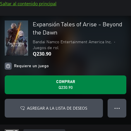
Saltar al contenido principal
Expansión Tales of Arise - Beyond
the Dawn
Bandai Namco Entertainment America Inc.
•
Juegos de rol
Q230.90
Requiere un juego
COMPRAR
Q230.90
AGREGAR A LA LISTA DE DESEOS
● ● ●