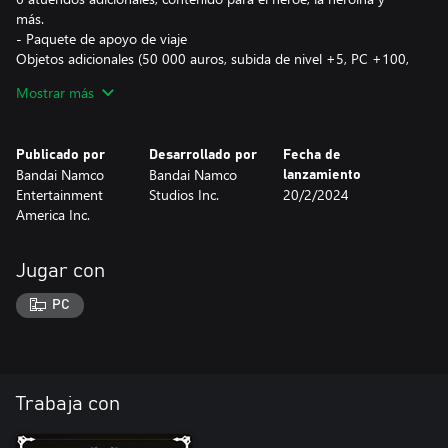
más.
- Paquete de apoyo de viaje
Objetos adicionales (50 000 auros, subida de nivel +5, PC +100,
equipo de pesca completo).
Mostrar más
- Colección de armas plateadas
Un nuevo conjunto de armas con una variante de color plateado.
Publicado por
Desarrollado por
Fecha de
*El contenido estará disponible en el juego después de canjearlo
Bandai Namco
Bandai Namco
lanzamiento
desde la lista de DLC sin recibir.
Entertainment
Studios Inc.
20/2/2024
*El contenido incluido en este producto se puede adquirir por
America Inc.
separado.
*También hay disponibles otras ediciones. Ten cuidado de no
adquirir el mismo contenido dos veces.
Jugar con
PC
Trabaja con