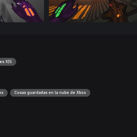
es X|S
ox
Cosas guardadas en la nube de Xbox