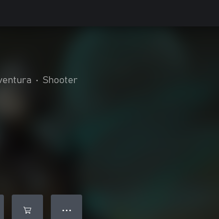
ventura
•
Shooter
● ● ●