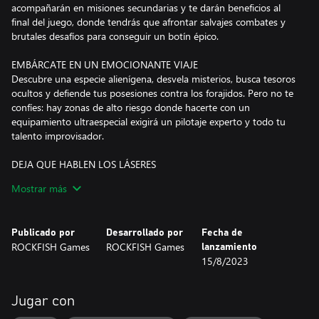
acompañarán en misiones secundarias y te darán beneficios al
final del juego, donde tendrás que afrontar salvajes combates y
brutales desafíos para conseguir un botín épico.
EMBÁRCATE EN UN EMOCIONANTE VIAJE
Descubre una especie alienígena, desvela misterios, busca tesoros
ocultos y defiende tus posesiones contra los forajidos. Pero no te
confíes: hay zonas de alto riesgo donde hacerte con un
equipamiento ultraespecial exigirá un pilotaje experto y todo tu
talento improvisador.
DEJA QUE HABLEN LOS LÁSERES
Aniquila a los enemigos al estilo EVERSPACE™: esquiva, acelera,
Mostrar más
vira y propúlsate en frenéticos tiroteos y deja a tu paso un
reguero de chatarra espacial. Usa una amplia gama de armas y
habilidades para derrotar a diversos rivales, como drones, cazas,
Publicado por
Desarrollado por
Fecha de
bombarderos pesados, potentes cañoneras o gigantescas naves
ROCKFISH Games
ROCKFISH Games
lanzamiento
insignia. Vigila siempre tu alrededor y utiliza el entorno para
15/8/2023
adquirir ventaja incluso cuando te superen en número.
DOMINA EL MUNDO
Jugar con
Entra en el universo de EVERSPACE y explóralo a tu gusto. El