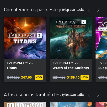
Mostrar todo
Complementos para este juego
EVERSPACE™ 2 -
EVERSPACE™ 2 -
EVER
Titans
Wrath of the Ancients
Supp
Q104.00
Q67.60
Q214.00
Q139.10
Q86.
-35%
-35%
Mostrar todo
A los usuarios también les gusta esto