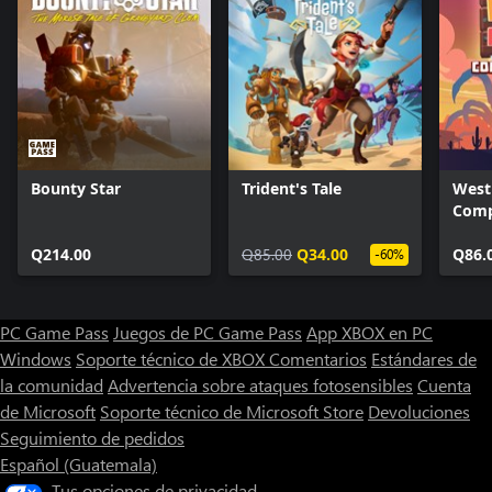
Bounty Star
Trident's Tale
West
Comp
Q214.00
Q85.00
Q34.00
Q86.
-60%
PC Game Pass
Juegos de PC Game Pass
App XBOX en PC
Windows
Soporte técnico de XBOX
Comentarios
Estándares de
la comunidad
Advertencia sobre ataques fotosensibles
Cuenta
de Microsoft
Soporte técnico de Microsoft Store
Devoluciones
Seguimiento de pedidos
Español (Guatemala)
Tus opciones de privacidad