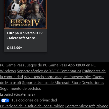
Europa Universalis IV
- Microsoft Store
Edition
Q434.00+
PC Game Pass
Juegos de PC Game Pass
App XBOX en PC
Windows
Soporte técnico de XBOX
Comentarios
Estándares de
la comunidad
Advertencia sobre ataques fotosensibles
Cuenta
de Microsoft
Soporte técnico de Microsoft Store
Devoluciones
Seguimiento de pedidos
Español (Guatemala)
Tus opciones de privacidad
Privacidad de la salud del consumidor
Contact Microsoft
Privacy