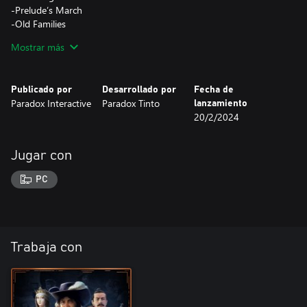
-Prelude’s March
-Old Families
-March for the Empire
Mostrar más
-Le Bataille de Iberia
-Hundred Years War
-Gaelic Summers
Publicado por
Desarrollado por
Fecha de
-Crossing the Seas
Paradox Interactive
Paradox Tinto
lanzamiento
-City of the World’s Desire
20/2/2024
-Blood of the Old Gods
Jugar con
PC
Trabaja con