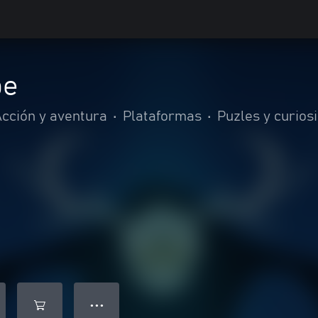
pe
cción y aventura
•
Plataformas
•
Puzles y curios
● ● ●