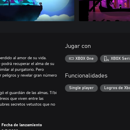
Jugar con
 perdido al amor de su vida.
XBOX One
XBOX Seri
e podrá recuperar el alma de su
milar al purgatorio. Pero
r peligros y revelar gran número
Funcionalidades
Single player
Logros de Xb
ó el guardián de las almas, Ti’bi
éreos que viven entre las
scubres secretos vetustos que no
Fecha de lanzamiento