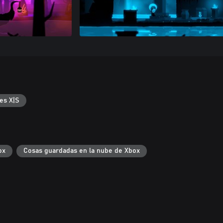
es X|S
ox
Cosas guardadas en la nube de Xbox