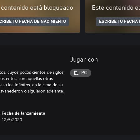
 contenido está bloqueado
Este contenido e
CRIBE TU FECHA DE NACIMIENTO
ESCRIBE TU FECHA 
Jugar con
tos, cuyos pocos cientos de siglos
PC
los entes, con aquellas otras
aso los Infinitos, en la cima de su
esvanecieron o siguieron adelante,
Fecha de lanzamiento
12/5/2020