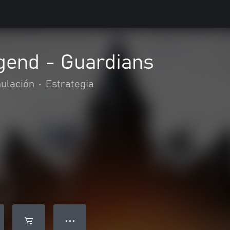
gend - Guardians
ulación
•
Estrategia
● ● ●