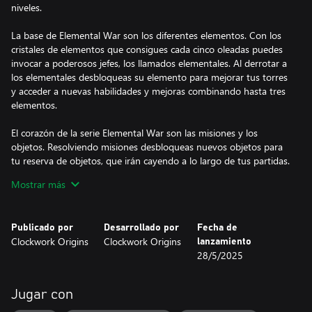
niveles.
La base de Elemental War son los diferentes elementos. Con los
cristales de elementos que consigues cada cinco oleadas puedes
invocar a poderosos jefes, los llamados elementales. Al derrotar a
los elementales desbloqueas su elemento para mejorar tus torres
y acceder a nuevas habilidades y mejoras combinando hasta tres
elementos.
El corazón de la serie Elemental War son las misiones y los
objetos. Resolviendo misiones desbloqueas nuevos objetos para
tu reserva de objetos, que irán cayendo a lo largo de tus partidas.
Los objetos pueden ser bonificaciones pasivas, habilidades activas
Mostrar más
o equipamiento para personalizar tus torres.
Elemental War Clash incluye el modo multijugador PvP
Publicado por
Desarrollado por
Fecha de
multiplataforma «Clash» en el que dos jugadores lucharán entre
Clockwork Origins
Clockwork Origins
lanzamiento
sí. Ambos tendréis que defender vuestro portal y enviar
28/5/2025
monstruos a vuestro oponente al mismo tiempo. ¿Quién será
capaz de sobrevivir más tiempo?
Jugar con
Características