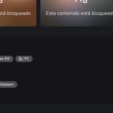
stá bloqueado
Este contenido está bloquea
es X|S
PC
ltiplayer