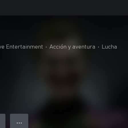
ve Entertainment
•
Acción y aventura
•
Lucha
● ● ●