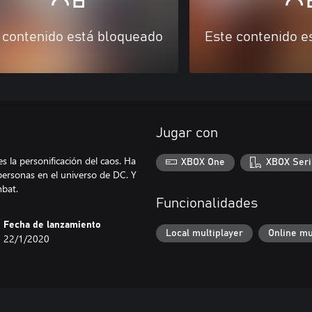
 contenido está bloqueado
Este contenido e
Jugar con
s la personificación del caos. Ha
XBOX One
XBOX Seri
 personas en el universo de DC. Y
mbat.
Funcionalidades
Fecha de lanzamiento
Local multiplayer
Online mu
22/1/2020