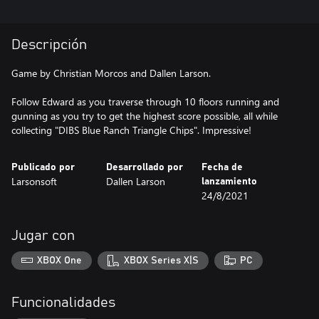
Descripción
Game by Christian Morcos and Dallen Larson.
Follow Edward as you traverse through 10 floors running and
gunning as you try to get the highest score possible, all while
collecting "DIBS Blue Ranch Triangle Chips". Impressive!
Publicado por
Desarrollado por
Fecha de
Larsonsoft
Dallen Larson
lanzamiento
24/8/2021
Jugar con
XBOX One
XBOX Series X|S
PC
Funcionalidades