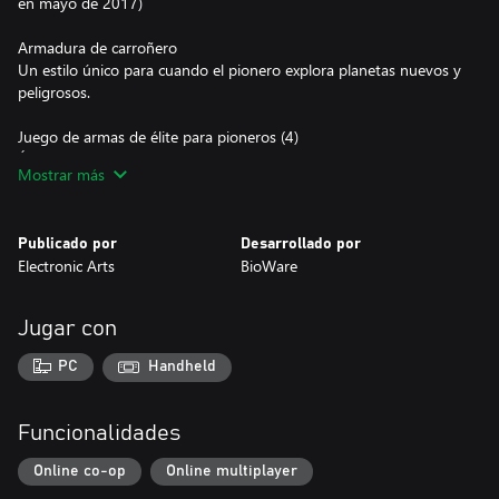
en mayo de 2017)
Armadura de carroñero
Un estilo único para cuando el pionero explora planetas nuevos y
peligrosos.
Juego de armas de élite para pioneros (4)
Ábrete paso a tiros en Andrómeda con estas armas exclusivas.
Mostrar más
Mascota pyjak
El entrañable mono espacial vuelve al juego y te acompaña a
Publicado por
Desarrollado por
bordo de la Tempest.
Electronic Arts
BioWare
Banda sonora digital
Jugar con
Multiplayer Deluxe Launch Pack: disfruta del juego cooperativo
desde el primer día con el Multiplayer Launch Pack que incluye
PC
Handheld
objetos ideales para empezar a progresar (instantáneos).
Funcionalidades
APLICAN CONDICIONES Y RESTRICCIONES. CONSULTA
www.ea.com/es-mx/legal PARA MÁS DETALLES.
Online co-op
Online multiplayer