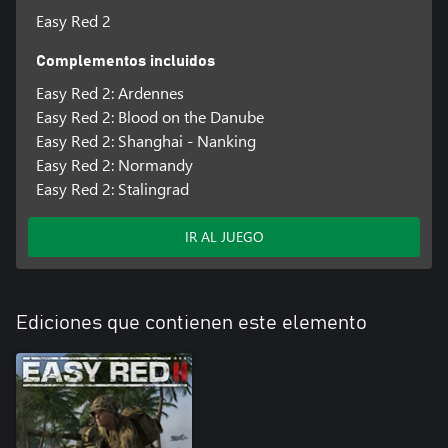
aprender a moverte con seguridad dentro de un escenario de
Easy Red 2
combate y mantener el casco en la cabeza sin que te disparen o
te lo vuelen.
Complementos incluidos
Easy Red 2: Ardennes
Easy Red 2: Blood on the Danube
Easy Red 2: Shanghai - Nanking
Easy Red 2: Normandy
Easy Red 2: Stalingrad
IR AL JUEGO
Ediciones que contienen este elemento