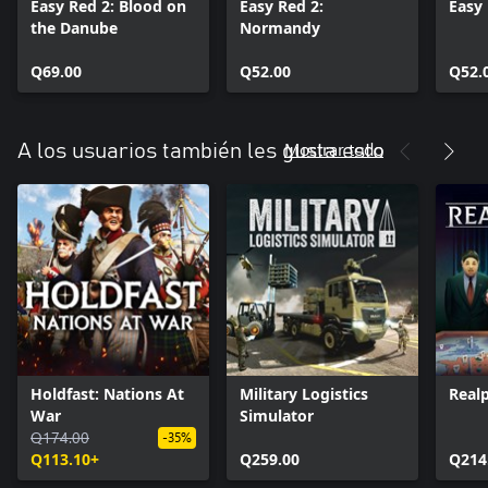
Easy Red 2: Blood on
Easy Red 2:
Easy 
the Danube
Normandy
Q69.00
Q52.00
Q52.
Mostrar todo
A los usuarios también les gusta esto
Holdfast: Nations At
Military Logistics
Realp
War
Simulator
Q174.00
-35%
Q113.10+
Q259.00
Q214