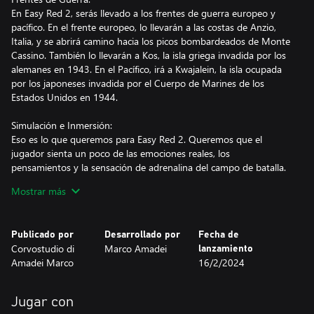
En Easy Red 2, serás llevado a los frentes de guerra europeo y
pacífico. En el frente europeo, lo llevarán a las costas de Anzio,
Italia, y se abrirá camino hacia los picos bombardeados de Monte
Cassino. También lo llevarán a Kos, la isla griega invadida por los
alemanes en 1943. En el Pacífico, irá a Kwajalein, la isla ocupada
por los japoneses invadida por el Cuerpo de Marines de los
Estados Unidos en 1944.
Simulación e Inmersión:
Eso es lo que queremos para Easy Red 2. Queremos que el
jugador sienta un poco de las emociones reales, los
pensamientos y la sensación de adrenalina del campo de batalla.
Alrededor del jugador habrá una furia de explosiones, disparos,
Mostrar más
devastación, órdenes y gritos de quienes lo rodean. El jugador
será recompensado no por sus muertes obtenidas, sino por su
destreza estratégica y habilidades de supervivencia en el campo.
Publicado por
Desarrollado por
Fecha de
Corvostudio di
Marco Amadei
lanzamiento
Grandes batallas y lugares históricos:
Amadei Marco
16/2/2024
Todas las campañas tienen lugar en grandes mapas de mundo
abierto que son reproducciones de las ubicaciones reales de las
batallas históricas, con los planos y el diseño de las batallas fieles
Jugar con
a los eventos que han ocurrido históricamente.