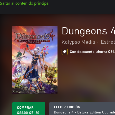
Saltar al contenido principal
Dungeons 4
Kalypso Media
•
Estra
Con descuento: ahorra Q34.4
ELEGIR EDICIÓN
COMPRAR
Dungeons 4 - Deluxe Edition Upgrad
Q86.00
Q51.60