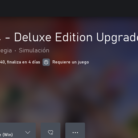
 - Deluxe Edition Upgrad
tegia
•
Simulación
0, finaliza en 4 días
Requiere un juego
● ● ●
e (Win)