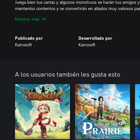
Juega bien tus cartas y algunos monstruos se harán tus amigos y 
mantenlos contentos y se convertirán en aliados muy valiosos par
diferentes mapas todo lo que puedas para desbloquear zonas nu
Mostrar más
¿Te apetece un cambio de aires? Traslada tu ciudad a una región d
monstruos desconocidos y conocer a nuevos y valientes aventure
Publicado por
Desarrollado por
Kairosoft
Kairosoft
¡Sube en la clasificación y construye la mejor ciudad que haya hab
A los usuarios también les gusta esto