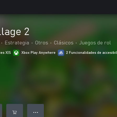
lage 2
•
Estrategia
•
Otros
•
Clásicos
•
Juegos de rol
ies X|S
Xbox Play Anywhere
2 Funcionalidades de accesibi
● ● ●