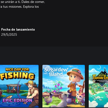
se unirán a ti. Dales de comer,
a tus misiones. Explora los
evas.
iferente para descubrir
ros.
Fecha de lanzamiento
29/5/2025
ido en el reino!