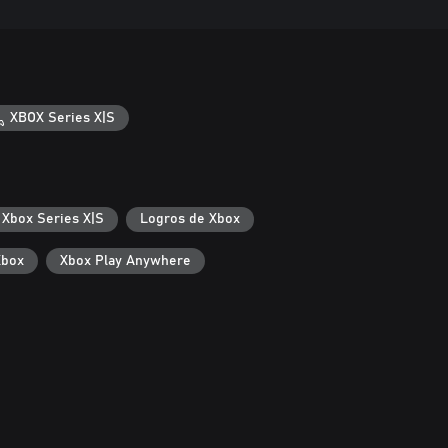
XBOX Series X|S
 Xbox Series X|S
Logros de Xbox
Xbox
Xbox Play Anywhere