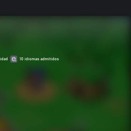
lidad
10 idiomas admitidos