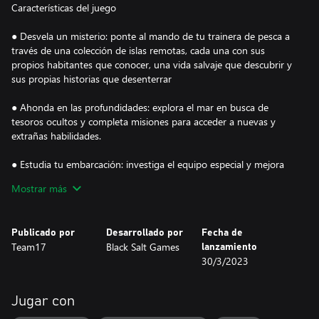
Características del juego
● Desvela un misterio: ponte al mando de tu trainera de pesca a
través de una colección de islas remotas, cada una con sus
propios habitantes que conocer, una vida salvaje que descubrir y
sus propias historias que desenterrar
● Ahonda en las profundidades: explora el mar en busca de
tesoros ocultos y completa misiones para acceder a nuevas y
extrañas habilidades.
● Estudia tu embarcación: investiga el equipo especial y mejora
las capacidades de tu barca para conseguir peces raros y valiosas
Mostrar más
curiosidades submarinas.
● Pesca para sobrevivir: vende tus descubrimientos a los
Publicado por
Desarrollado por
Fecha de
lugareños para aprender más sobre cada zona, mejorar tu barco
Team17
Black Salt Games
lanzamiento
y alcanzar ubicaciones todavía más apartadas.
30/3/2023
● Lucha contra lo inimaginable: fortalece tu mente y utiliza tus
capacidades para sobrevivir a las incursiones fuera del agua
Jugar con
cuando anochece.