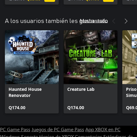
Mostrar todo
A los usuarios también les gusta esto
Haunted House
Creature Lab
Pris
Renovator
Simul
Q174.00
Q174.00
Q69.
PC Game Pass
Juegos de PC Game Pass
App XBOX en PC
Windows
Soporte técnico de XBOX
Comentarios
Estándares de