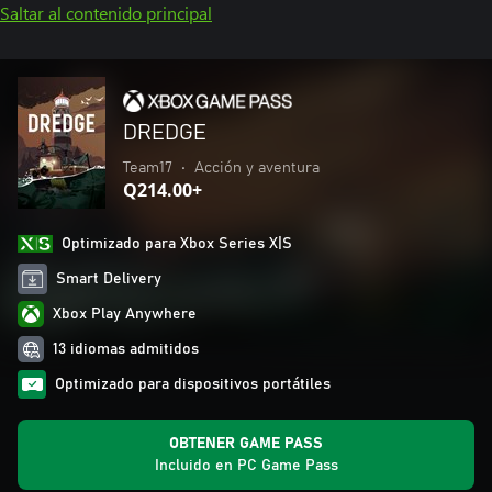
Saltar al contenido principal
DREDGE
Team17
•
Acción y aventura
Q214.00+
Optimizado para Xbox Series X|S
Smart Delivery
Xbox Play Anywhere
13 idiomas admitidos
Optimizado para dispositivos portátiles
OBTENER GAME PASS
Incluido en PC Game Pass