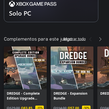
Solo PC
Mostrar todo
Complementos para este juego
DREDGE - Complete
DREDGE - Expansion
DRED
Edition Upgrade
Bundle
Bundle
Q129.00
Q83.85
Q114.00
Q57.00
Q104
-35%
-50%