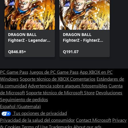
DRAGON BALL
DRAGON BALL
FighterZ - Legendary
FighterZ - FighterZ
Edition(Windows)
Pass 2 (Windows)
Q846.85+
Q191.07
PC Game Pass
Juegos de PC Game Pass
App XBOX en PC
Windows
Soporte técnico de XBOX
Comentarios
Estándares de
la comunidad
Advertencia sobre ataques fotosensibles
Cuenta
de Microsoft
Soporte técnico de Microsoft Store
Devoluciones
Seguimiento de pedidos
Español (Guatemala)
Tus opciones de privacidad
Privacidad de la salud del consumidor
Contact Microsoft
Privacy
& Cookies
Terms of Use
Trademarks
About our ads