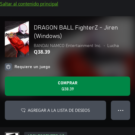
Saltar al contenido principal
DRAGON BALL FighterZ - Jiren
(Windows)
BANDAI NAMCO Entertainment Inc.
•
Lucha
Q38.39
Requiere un juego
COMPRAR
Q38.39
AGREGAR A LA LISTA DE DESEOS
● ● ●