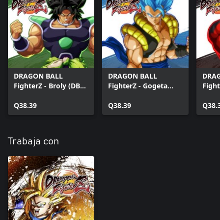
DRAGON BALL
DRAGON BALL
DRA
FighterZ - Broly (DBS)
FighterZ - Gogeta
Fight
(Windows)
(SSGSS) (Windows)
(Win
Q38.39
Q38.39
Q38.
Trabaja con