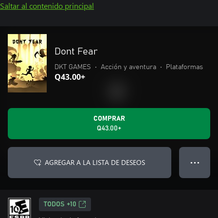
Saltar al contenido principal
Dont Fear
DKT GAMES
•
Acción y aventura
•
Plataformas
Q43.00+
COMPRAR
Q43.00+
AGREGAR A LA LISTA DE DESEOS
● ● ●
TODOS +10