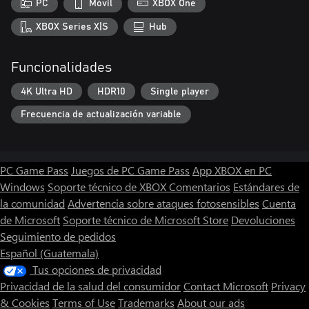
PC
Móvil
XBOX One
XBOX Series X|S
Hub
Funcionalidades
4K Ultra HD
HDR10
Single player
Frecuencia de actualización variable
PC Game Pass
Juegos de PC Game Pass
App XBOX en PC
Windows
Soporte técnico de XBOX
Comentarios
Estándares de
la comunidad
Advertencia sobre ataques fotosensibles
Cuenta
de Microsoft
Soporte técnico de Microsoft Store
Devoluciones
Seguimiento de pedidos
Español (Guatemala)
Tus opciones de privacidad
Privacidad de la salud del consumidor
Contact Microsoft
Privacy
& Cookies
Terms of Use
Trademarks
About our ads