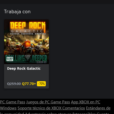
Trabaja con
Deep Rock Galactic
Q259.00
Q77.70+
-70%
PC Game Pass
Juegos de PC Game Pass
App XBOX en PC
Windows
Soporte técnico de XBOX
Comentarios
Estándares de
la comunidad
Advertencia sobre ataques fotosensibles
Cuenta