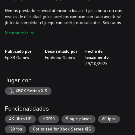
Hemos prestado especial atención a los acertijos, ahora con dos
niveles de dificultad, ¡y los acertijos cambian con cada aventura!
¡Intenta completar el juego con acertijos desafiantes! Solo unos
pocos jugadores pueden hacerlo.
Mostrar más
Nuestro juego de disparos tiene muchos finales, y tu
supervivencia y el desenlace de la historia dependen de tus
Publicado por
Desarrollado por
Fecha de
decisiones y acciones. ¿Podrás desbloquear todos los finales de
EpiXR Games
Euphoria Games
lanzamiento
este thriller?
29/10/2025
¡Disfruta del terror, amigo!
Jugar con
XBOX Series X|S
Funcionalidades
4K Ultra HD
HDR10
Single player
60 fps+
120 fps
Optimized for Xbox Series X|S