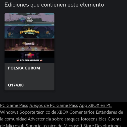
Ediciones que contienen este elemento
POLSKA GUROM
Q174.00
PC Game Pass
Juegos de PC Game Pass
App XBOX en PC
Windows
Soporte técnico de XBOX
Comentarios
Estándares de
la comunidad
Advertencia sobre ataques fotosensibles
Cuenta
de Microsoft
Soporte técnico de Microsoft Store
Devoluciones