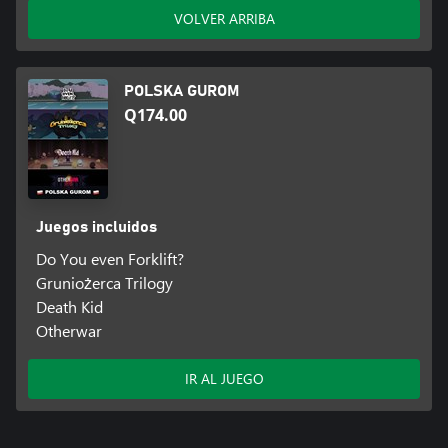
VOLVER ARRIBA
POLSKA GUROM
Q174.00
Juegos incluidos
Do You even Forklift?
Gruniożerca Trilogy
Death Kid
Otherwar
IR AL JUEGO