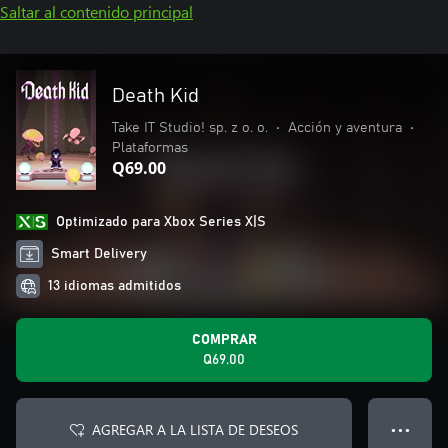
Saltar al contenido principal
Death Kid
Take IT Studio! sp. z o. o.
•
Acción y aventura
•
Plataformas
Q69.00
Optimizado para Xbox Series X|S
Smart Delivery
13 idiomas admitidos
COMPRAR
Q69.00
AGREGAR A LA LISTA DE DESEOS
● ● ●