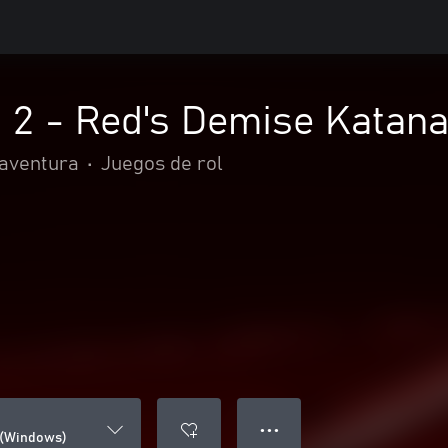
d 2 - Red's Demise Katan
 aventura
•
Juegos de rol
● ● ●
 (Windows)