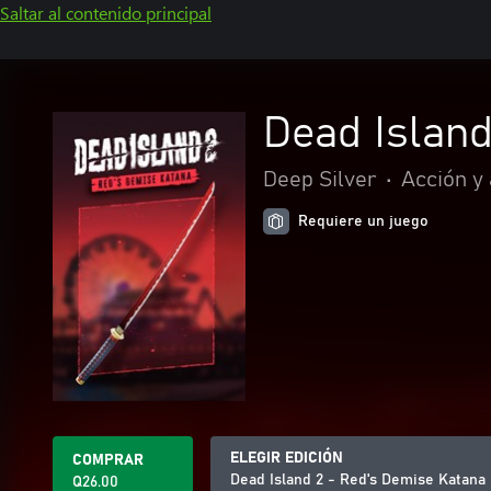
Saltar al contenido principal
Dead Islan
Deep Silver
•
Acción y
Requiere un juego
ELEGIR EDICIÓN
COMPRAR
Dead Island 2 - Red's Demise Katana
Q26.00