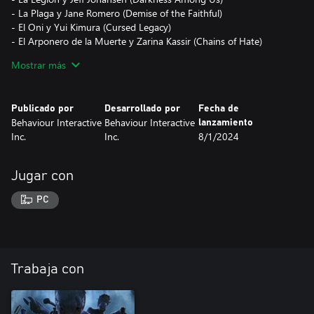
- La Plaga y Jane Romero (Demise of the Faithful)
- El Oni y Yui Kimura (Cursed Legacy)
- El Arponero de la Muerte y Zarina Kassir (Chains of Hate)
- 8 atuendos adicionales para algunos personajes incluidos.
Mostrar más
- 4 objetos exclusivos del DLC.
Publicado por
Desarrollado por
Fecha de
Behaviour Interactive
Behaviour Interactive
lanzamiento
Inc.
Inc.
8/1/2024
Jugar con
PC
Trabaja con