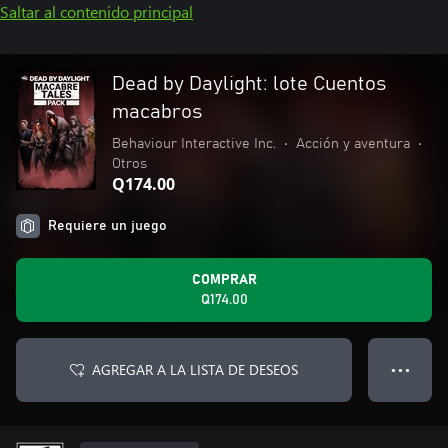
Saltar al contenido principal
Dead by Daylight: lote Cuentos
macabros
Behaviour Interactive Inc.
•
Acción y aventura
•
Otros
Q174.00
Requiere un juego
COMPRAR
Q174.00
AGREGAR A LA LISTA DE DESEOS
● ● ●