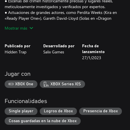
● Escenas del crimen históricamente precisas y lugares reales,
meticulosamente investigados y verificados por expertos.
● Actuaciones de grandes actores, como Perdita Weeks (Kira en
«Ready Player One»), Gareth David-Lloyd (Solas en «Dragon
Age») y Alexandra Roach (Carrie en «Black Mirror»).
Mostrar más
● Historia de Philip Huxley («Batman: Arkham Knight» y
Battlefield) y la ganadora del «BAFTA Breakthrough Brit» Jessica
Saunders.
Publicado por
Desarrollado por
Fecha de
Hidden Trap
Salix Games
lanzamiento
Premios
27/1/2023
● Ganador del TIGA Games Industry Awards al «Mejor diseño de
audio».
● Finalista del TIGA Games Industry Awards en la categoría
Jugar con
«British Heritage».
● Nominado a los G.A.N.G. Awards por «Mejor diálogo en un
XBOX One
XBOX Series X|S
juego independiente»
● Nominado a los Aggie Awards por «Mejor personaje - Du Lac y
Fey (empate)»
Funcionalidades
Single player
Logros de Xbox
Presencia de Xbox
Cosas guardadas en la nube de Xbox