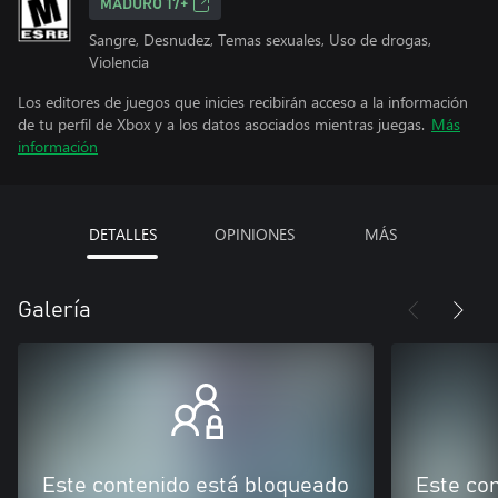
MADURO 17+
Sangre, Desnudez, Temas sexuales, Uso de drogas,
Violencia
Los editores de juegos que inicies recibirán acceso a la información
de tu perfil de Xbox y a los datos asociados mientras juegas.
Más
información
DETALLES
OPINIONES
MÁS
Galería
Este contenido está bloqueado
Este co