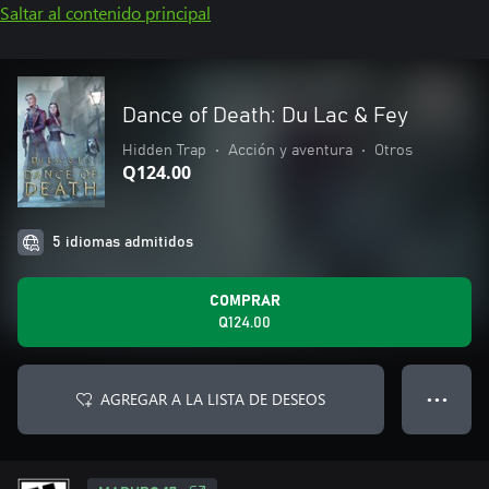
Saltar al contenido principal
Dance of Death: Du Lac & Fey
Hidden Trap
•
Acción y aventura
•
Otros
Q124.00
5 idiomas admitidos
COMPRAR
Q124.00
AGREGAR A LA LISTA DE DESEOS
● ● ●