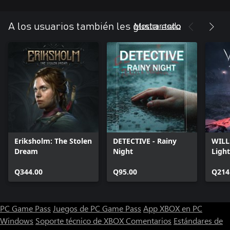
Mostrar todo
A los usuarios también les gusta esto
Eriksholm: The Stolen
DETECTIVE - Rainy
WILL
Dream
Night
Light
Q344.00
Q95.00
Q214
PC Game Pass
Juegos de PC Game Pass
App XBOX en PC
Windows
Soporte técnico de XBOX
Comentarios
Estándares de