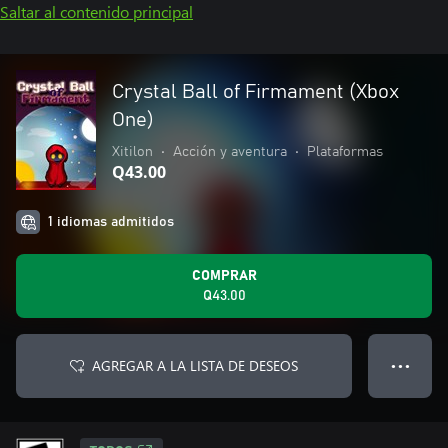
Saltar al contenido principal
Crystal Ball of Firmament (Xbox
One)
Xitilon
•
Acción y aventura
•
Plataformas
Q43.00
1 idiomas admitidos
COMPRAR
Q43.00
AGREGAR A LA LISTA DE DESEOS
● ● ●