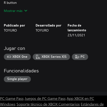
R button
The game screen resets the viewpoint.
Mostrar más
Cross button / right stick
Move the viewpoint of the camera.
Publicado por
Desarrollado por
Fecha de
TOYURO
TOYURO
lanzamiento
Left stick
23/11/2021
Move the character.
Start button / Select button
Jugar con
On the game screen, open the menu screen.
XBOX One
XBOX Series X|S
PC
The purpose of the game
The purpose is to get the crystals that are on stage.
Funcionalidades
[Game screen]
Single player
HP ・ ・ ・ There are 3 lives. If you hit a damage gimmick, an
enemy, or fall off the stage, it will be reduced by 1. When all are
gone, it will be revived at the beginning of the stage.
PC Game Pass
Juegos de PC Game Pass
App XBOX en PC
Windows
Soporte técnico de XBOX
Comentarios
Estándares de