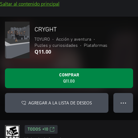
Saltar al contenido principal
CRYGHT
TOYURO
•
Acción y aventura
•
Puzles y curiosidades
•
Plataformas
Q11.00
COMPRAR
Q11.00
AGREGAR A LA LISTA DE DESEOS
● ● ●
TODOS +10