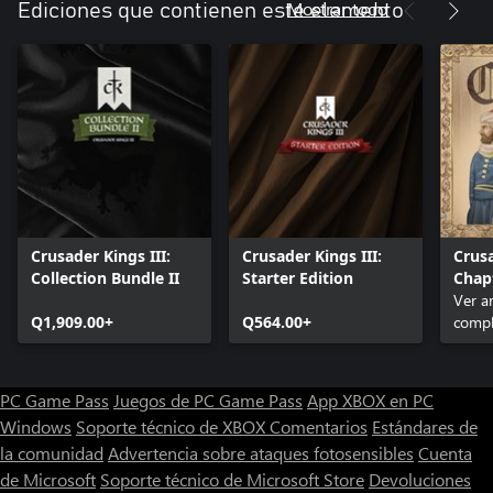
Mostrar todo
Ediciones que contienen este elemento
Crusader Kings III:
Crusader Kings III:
Crusa
Collection Bundle II
Starter Edition
Chapt
Ver ar
Q1,909.00+
Q564.00+
compl
PC Game Pass
Juegos de PC Game Pass
App XBOX en PC
Windows
Soporte técnico de XBOX
Comentarios
Estándares de
la comunidad
Advertencia sobre ataques fotosensibles
Cuenta
de Microsoft
Soporte técnico de Microsoft Store
Devoluciones