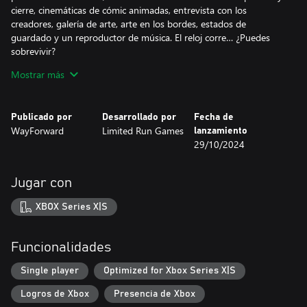
cierre, cinemáticas de cómic animadas, entrevista con los
creadores, galería de arte, arte en los bordes, estados de
guardado y un reproductor de música. El reloj corre… ¿Puedes
sobrevivir?
Mostrar más
Características principales:
- El clásico de terror de supervivencia, Clock Tower, se tradujo
Publicado por
Desarrollado por
Fecha de
oficialmente y sale por primera vez de Japón.
WayForward
Limited Run Games
lanzamiento
- Elige entre el modo original o el mejorado, que incluye varias
29/10/2024
incorporaciones a la jugabilidad y mejoras de calidad de vida.
- Corre, escóndete y sobrevive mientras intentas evadir al
psicótico Hombretijera.
Jugar con
- Arte 2D atmosférico, animaciones detalladas y cautivadores
efectos de sonido que aumentan el punto de tensión de este
XBOX Series X|S
«point-and-click».
- Varios finales y elementos de juego aleatorios maximizan la
rejugabilidad (y los sustos repentinos).
Funcionalidades
- Nueva presentación animada, cinemáticas de cómic animadas y
canciones temáticas vocales interpretadas por Mary McGlynn y
Single player
Optimized for Xbox Series X|S
Emi Evans.
Logros de Xbox
Presencia de Xbox
- Incluye una galería de arte, un reproductor de música,