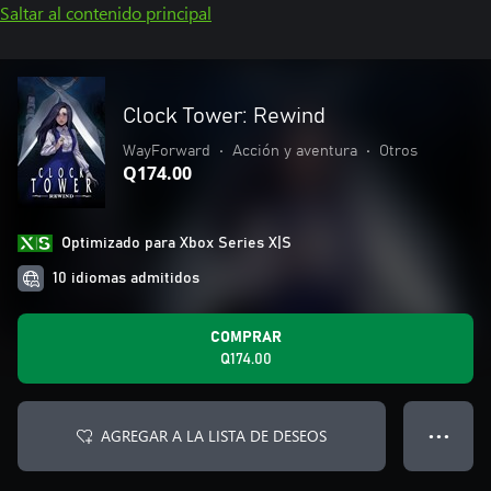
Saltar al contenido principal
Clock Tower: Rewind
WayForward
•
Acción y aventura
•
Otros
Q174.00
Optimizado para Xbox Series X|S
10 idiomas admitidos
COMPRAR
Q174.00
AGREGAR A LA LISTA DE DESEOS
● ● ●