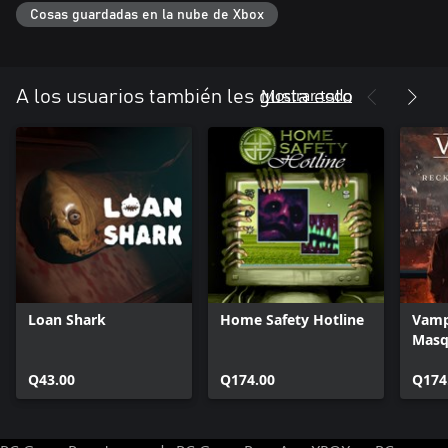
entrevistas con los creadores y detrás de escena, estados de
Cosas guardadas en la nube de Xbox
guardado y otras modernas incorporaciones.
Mostrar todo
A los usuarios también les gusta esto
Loan Shark
Home Safety Hotline
Vamp
Masq
Reck
Q43.00
Q174.00
York
Q174