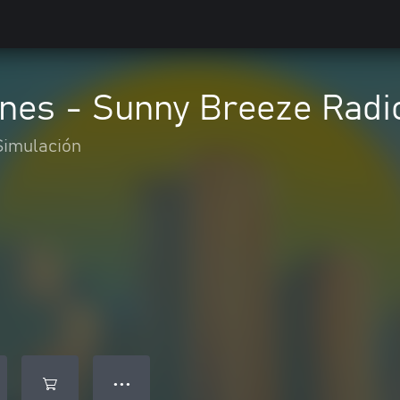
lines - Sunny Breeze Radi
Simulación
● ● ●