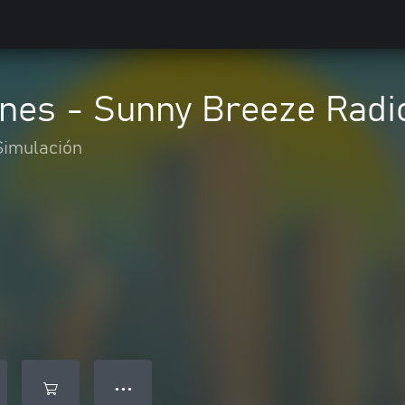
lines - Sunny Breeze Radi
Simulación
● ● ●