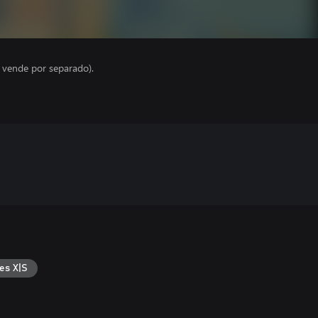
e vende por separado).
es X|S