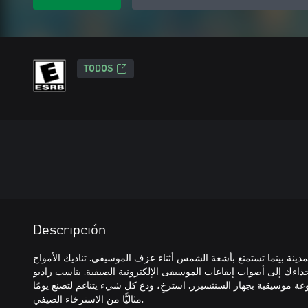
TODOS
Descripción
دينة بينما تستمتع بأشعة الشمس أثناء عزف الموسيقى. تناديك الأمواج
بينما تخلع حذاءك إلى أصوات إيقاعات الموسيقى الإلكترونية الصيفية. يناسب راديو Sun
شكل مثالي مع 16 مقطوعة موسيقية بجهاز السنثسيزر. استرخِ، ودع كل شيء يتناغم لتصنع يومًا
مثاليًّا من الاسترخاء الصيفي.