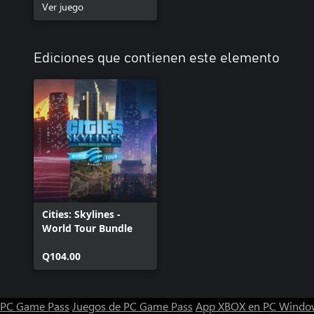
Ver juego
Ediciones que contienen este elemento
Cities: Skylines -
World Tour Bundle
Q104.00
PC Game Pass
Juegos de PC Game Pass
App XBOX en PC Windo