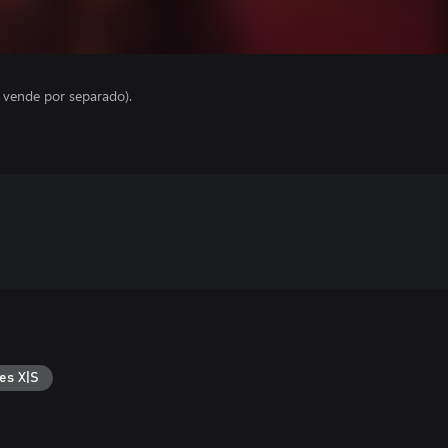
e vende por separado).
es X|S