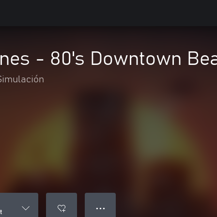
lines - 80's Downtown Be
Simulación
● ● ●
t