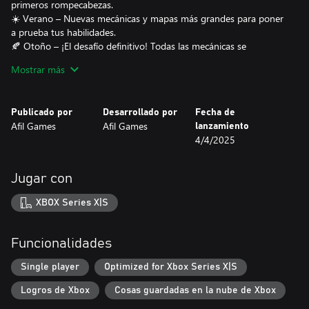
primeros rompecabezas.
☀️ Verano – Nuevas mecánicas y mapas más grandes para poner
a prueba tus habilidades.
🍂 Otoño – ¡El desafío definitivo! Todas las mecánicas se
combinan para crear rompecabezas complejos y envolventes.
Mostrar más
Con un encantador arte en píxeles y desafíos que van desde
relajantes hasta desafiantes, Chippy’s Stash es perfecto para
Publicado por
Desarrollado por
Fecha de
jugadores casuales que disfrutan de juegos inteligentes y
Afil Games
Afil Games
lanzamiento
estratégicos.
4/4/2025
El bosque necesita un gran estratega—¿estás listo para ayudar a
Chippy a prepararse para el invierno? 🌰🐿️
Jugar con
XBOX Series X|S
Funcionalidades
Single player
Optimized for Xbox Series X|S
Logros de Xbox
Cosas guardadas en la nube de Xbox