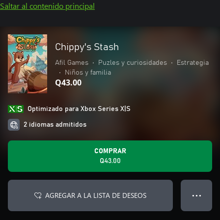
Saltar al contenido principal
Chippy's Stash
Afil Games
•
Puzles y curiosidades
•
Estrategia
•
Niños y familia
Q43.00
Optimizado para Xbox Series X|S
2 idiomas admitidos
COMPRAR
Q43.00
AGREGAR A LA LISTA DE DESEOS
● ● ●