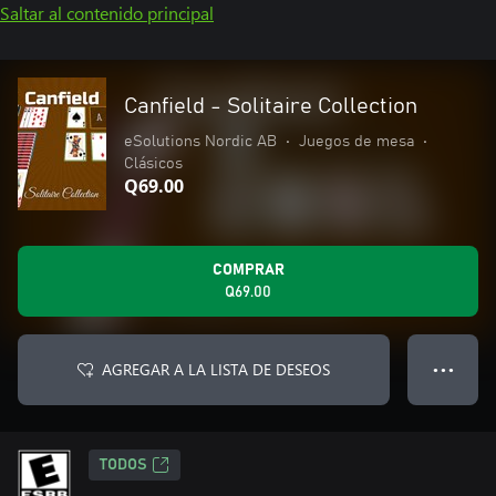
Saltar al contenido principal
Canfield - Solitaire Collection
eSolutions Nordic AB
•
Juegos de mesa
•
Clásicos
Q69.00
COMPRAR
Q69.00
AGREGAR A LA LISTA DE DESEOS
● ● ●
TODOS