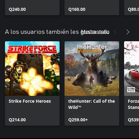
(Temporada 5)
Warzone™
Warz
Q240.00
Q160.00
Q80.
Mostrar todo
A los usuarios también les gusta esto
Strike Force Heroes
theHunter: Call of the
Forz
Wild™
Stan
Q214.00
Q259.00+
Q539