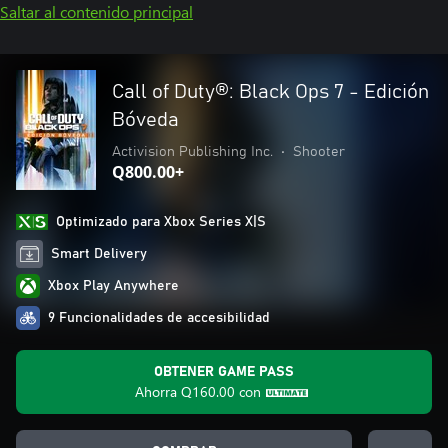
Saltar al contenido principal
Call of Duty®: Black Ops 7 - Edición
Bóveda
Activision Publishing Inc.
•
Shooter
Q800.00+
Optimizado para Xbox Series X|S
Smart Delivery
Xbox Play Anywhere
9 Funcionalidades de accesibilidad
OBTENER GAME PASS
Ahorra
Q160.00
con