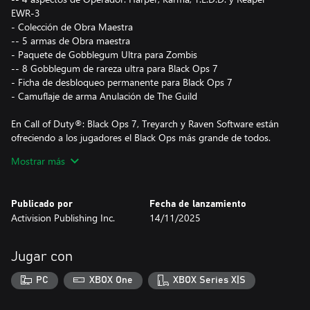
EWR-3
- Colección de Obra Maestra
-- 5 armas de Obra maestra
- Paquete de Gobblegum Ultra para Zombis
-- 8 Gobblegum de rareza ultra para Black Ops 7
- Ficha de desbloqueo permanente para Black Ops 7
- Camuflaje de arma Anulación de The Guild
En Call of Duty®: Black Ops 7, Treyarch y Raven Software están
ofreciendo a los jugadores el Black Ops más grande de todos.
Mostrar más
Forma un pelotón o juega en solitario en una innovadora
Campaña cooperativa que redefine la experiencia de Black Ops.
Publicado por
Fecha de lanzamiento
El modo Multijugador arranca con fuerza con 16 emocionantes
Activision Publishing Inc.
14/11/2025
mapas 6c6 y dos mapas 20c20 en el lanzamiento. Domina un
arsenal de última generación y supera a tus enemigos con un
sistema de movimiento omnidireccional de última generación.
Jugar con
En el modo de leyenda 'Zombis por rondas' de Treyarch, la
PC
XBOX One
XBOX Series X|S
pesadilla comienza donde termina la realidad. La tripulación,
atrapada en el corazón del éter oscuro, se ve sumergida en un