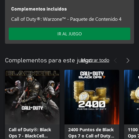
Complementos incluidos
Call of Duty®: Warzone™ - Paquete de Contenido 4
IR AL JUEGO
Mostrar todo
Complementos para este juego
Call of Duty®: Black
2400 Puntos de Black
1100
Ops 7 - BlackCell
Ops 7 o Call of Duty®:
Ops 7