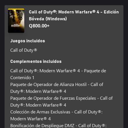
Es posible que se requiera espacio de almacenamiento adicional
para las actualizaciones obligatorias del juego.
Call of Duty®: Modern Warfare® 4 - Edición
Bóveda (Windows)
Para más información, visita www.callofduty.com.
Q800.00+
©/TM/® 2025-2026 Activision Publishing, Inc. Este producto
contiene tecnología de software con licencia de Id Software ('Id
Juegos incluidos
Technology'). Id Technology © 1999-2026 Id Software, Inc.
Call of Duty®
Complementos incluidos
Call of Duty®: Modern Warfare® 4 - Paquete de
Contenido 1
Paquete de Operador de Alianza Hostil - Call of
Duty®: Modern Warfare® 4
Paquete de Operador de Fuerzas Especiales - Call of
Duty®: Modern Warfare® 4
Colección de Armas Exclusivas - Call of Duty®:
Modern Warfare® 4
Bonificación de Despliegue DMZ - Call of Duty®: