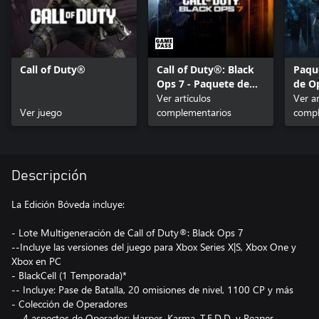
Call of Duty®
Call of Duty®: Black
Paqu
Ops 7 - Paquete de
de Op
Contenido 1
Ver artículos
of Du
Ver ar
Ver juego
complementarios
compl
Descripción
La Edición Bóveda incluye:
- Lote Multigeneración de Call of Duty®: Black Ops 7
--Incluye las versiones del juego para Xbox Series X|S, Xbox One y
Xbox en PC
- BlackCell (1 Temporada)*
-- Incluye: Pase de Batalla, 20 omisiones de nivel, 1100 CP y más
- Colección de Operadores
-- 4 aspectos de Operador: Harper, Karma, T.E.D.D. y Reaper