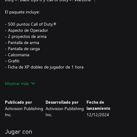
El paquete incluye:
- 500 puntos Call of Duty®
- Aspecto de Operador
- 2 proyectos de arma
- Pantalla de arma
- Pantalla de carga
- Calcomanía
- Grafiti
- Ficha de XP dobles de jugador de 1 hora
Activision podría actualizar, reemplazar o quitar este contenido
Mostrar más
del juego en cualquier momento.
Publicado por
Desarrollado por
Fecha de
Este paquete no es multiplataforma y solo es accesible en Xbox y
Activision Publishing
Activision Publishing
lanzamiento
PC (Microsoft Store) con la misma cuenta de Xbox.
Inc.
Inc.
12/12/2024
El contenido del juego de Call of Duty®: Black Ops 6 de este
paquete no se puede usar en el modo DMZ de Call of Duty®:
Jugar con
Warzone™.